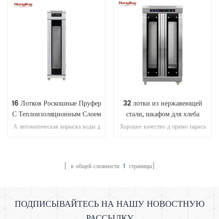
дисплей роскошные пруфера
16 Лотков Роскошные Пруфер
32 лотки из нержавеющей
С Теплоизоляционным Слоем
стали, шкафом для хлеба
заквашивать
А автоматическая впрыска воды д
Хорошее качество д прямо парясь
прямо парясь пруфер с Ми КРО-
полный нержавеющая сталь #201
компьютер управления цифровой
32 лотки пруфера
дисплей
[ в общей сложности
1
страницы]
ПОДПИСЫВАЙТЕСЬ НА НАШУ НОВОСТНУЮ
РАССЫЛКУ