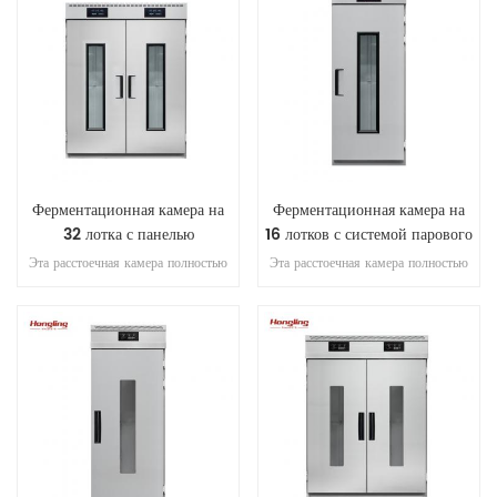
Ферментационная камера на
Ферментационная камера на
32 лотка с панелью
16 лотков с системой парового
управления на
распыления.
Эта расстоечная камера полностью
Эта расстоечная камера полностью
микрокомпьютере.
изготовлена из нержавеющей стали
изготовлена из нержавеющей стали
SS201, оснащена
SS201, оснащена
микрокомпьютерной панелью
микрокомпьютерной панелью
управления, автоматизированной
управления, автоматизированной
подачей/сливом воды, системой
подачей/сливом воды, системой
распыления пара с циркуляционным
распыления пара с циркуляционным
вентилятором и точным контролем
вентилятором и точным контролем
влажности для выпечки.
влажности для выпечки.