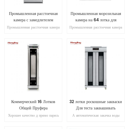
Промышленная расстоечная
Промышленная морозильная
камера с замедлителем
камера на 64 лотка для
расстойки теста на 32 лотка и
ферментации с компрессором
Промышленная расстоечная камера
Промышленная расстоечная камера
системой охлаждения.
Embraco.
с тележкой большой вместимости,
с тележкой большой вместимости,
объединяющая процессы
объединяющая процессы
ферментации, охлаждения и отдыха
ферментации, охлаждения и отдыха
теста с точным
теста с точным
микрокомпьютерным управлением
микрокомпьютерным управлением
для эффективного и стабильного
для эффективного и стабильного
хлебопекарного производства.
хлебопекарного производства.
Коммерческий 16 Лотков
32 лотки роскошные закваски
Общей Пруфера
Для теста заквашивать
Хорошее качество д прямо парясь
А автоматическая закачка воды
полный нержавеющая сталь #201
распаривания пруфер с микро-
16 лотков пруфера
компьютер управления цифровой