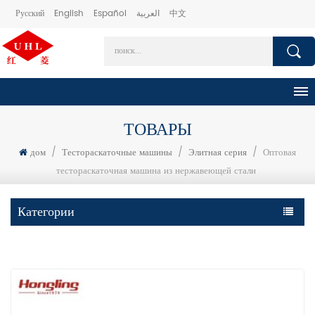
Русский
English
Español
العربية
中文
ТОВАРЫ
дом
/
Тестораскаточные машины
/
Элитная серия
/
Оптовая
тестораскаточная машина из нержавеющей стали
Категории