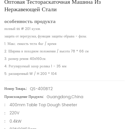
Оптовая Тестораскаточная Машина Из
Нержавеющей Стали
особенность продукта
полный ss # 201 кузов.
защита от перегрузки, функция защиты обрыва - фазы.
1. Макс. емкость теста 4кг / время
2. Ширина в походном положении / высота 78 * 66 см
3. размер ремня 40x160см.
4. Регулируемый зазор ролика 1 - 35 мм
5. расширенный W / H 200 * 104
QS-400BT2
Номер Товара.:
Guangdong,China
Происхождение Продукта:
400mm Table Top Dough Sheeter
:
220V
:
0.4kW
: