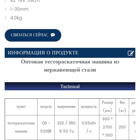
82*199*59cm
:
1-35mm
:
4.0kg
:
СВЯЗАТЬСЯ СЕЙЧАС
ИНФОРМАЦИЯ О ПРОДУКТЕ
Оптовая тестораскаточная машина из
нержавеющей стали
Размер
Вес
разм
пункт
модель
напряжение
мощность
(мм)
(кг)
ремн
900 *
тестораскаточная
QS -
220 / 380
0,55кВт
52
2700
250
машина
520BE
В 50 Гц
/ ч
мм
* 1100