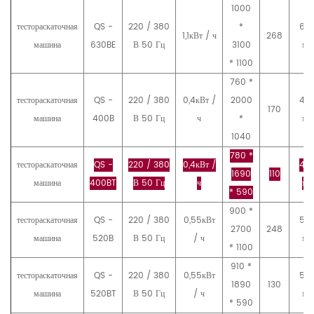
1000
тестораскаточная
QS -
220 / 380
*
63
1,1кВт / ч
268
машина
630BE
В 50 Гц
3100
мм
* 1100
760 *
тестораскаточная
QS -
220 / 380
0,4кВт /
2000
40
170
машина
400B
В 50 Гц
ч
*
мм
1040
780 *
тестораскаточная
QS -
220 / 380
0,4кВт /
40
1690
110
машина
400BT
В 50 Гц
ч
мм
* 590
900 *
тестораскаточная
QS -
220 / 380
0,55кВт
52
2700
248
машина
520B
В 50 Гц
/ ч
мм
* 1100
910 *
тестораскаточная
QS -
220 / 380
0,55кВт
52
1890
130
машина
520BT
В 50 Гц
/ ч
мм
* 590