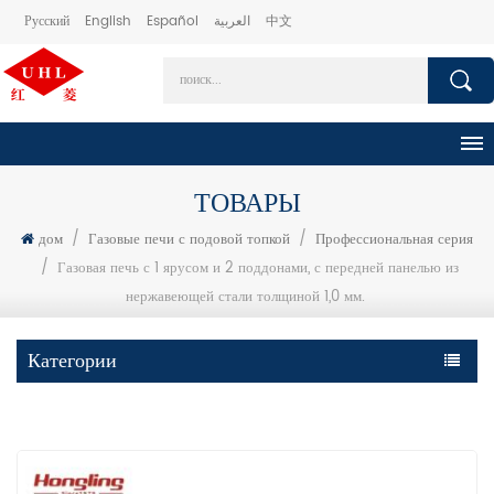
Русский
English
Español
العربية
中文
ТОВАРЫ
дом
/
Газовые печи с подовой топкой
/
Профессиональная серия
/
Газовая печь с 1 ярусом и 2 поддонами, с передней панелью из
нержавеющей стали толщиной 1,0 мм.
Категории