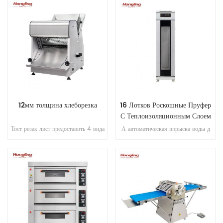
хлебопекарное и кондитерское
палубы, электрическая печь для
оборудование с нержавеющей
коммерческих пекарня
сталью 304 миске и
предохранитель.
12мм толщина хлеборезка
16 Лотков Роскошные Пруфер
С Теплоизоляционным Слоем
Тост резак лист предоставить 4 вида
А автоматическая впрыска воды д
хлеба слайсеры для вашего
прямо парясь пруфер с Ми КРО-
выбирают, но если у вас есть другие
компьютер управления цифровой
требования, пожалуйста, свяжитесь с
дисплей
нами, чтобы сделать ваш подгонять
срезы.