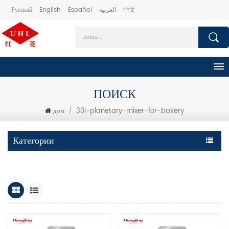
Русский
English
Español
العربية
中文
ПОИСК
дом
/
30l-planetary-mixer-for-bakery
Категории