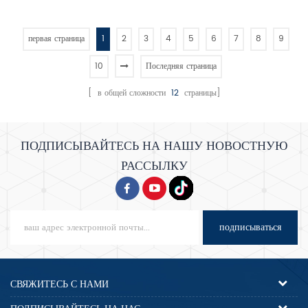
одной колодой электрическая
одной колодой электрическая
духовка
духовка
первая страница
1
2
3
4
5
6
7
8
9
10
Последняя страница
[ в общей сложности
12
страницы]
ПОДПИСЫВАЙТЕСЬ НА НАШУ НОВОСТНУЮ
РАССЫЛКУ
подписываться
СВЯЖИТЕСЬ С НАМИ