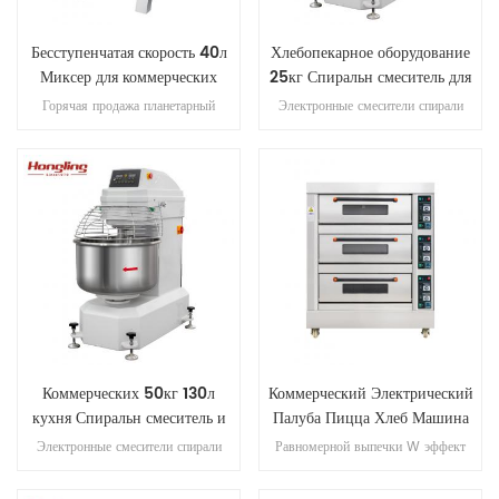
Бесступенчатая скорость 40л
Хлебопекарное оборудование
Миксер для коммерческих
25кг Спиральн смеситель для
пекарня
переработки хлеба
Горячая продажа планетарный
Электронные смесители спирали
миксер используется для
серии являются новые продукты.
коммерческих пекарен. Это
25кг спиральн смеситель
многофункциональный планетарный
хлебопекарное и кондитерское
миксер для масла, яичный крем,
оборудование с нержавеющей стали
торт, мука смешивание и так далее.
304 миске и предохранитель.
С предохранителем безопасности и
стандарту CE.
Коммерческих 50кг 130л
Коммерческий Электрический
кухня Спиральн смеситель и
Палуба Пицца Хлеб Машина
тестомес
Выпечки Печь
Электронные смесители спирали
Равномерной выпечки W эффект
серии являются новые продукты.
читывая перегрева/защита от
50кг спиральн смеситель
перегрузки и защита от утечки три