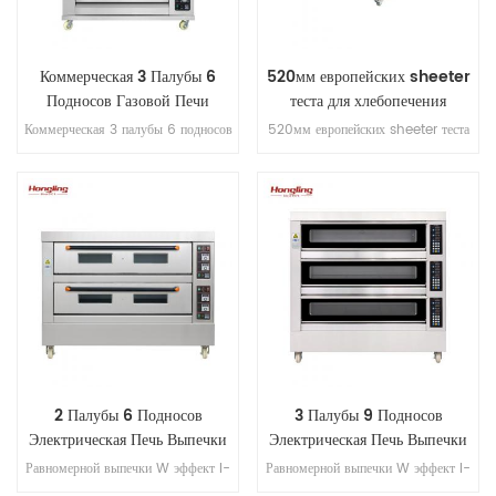
Коммерческая 3 Палубы 6
520мм европейских sheeter
Подносов Газовой Печи
теста для хлебопечения
Коммерческая 3 палубы 6 подносов
520мм европейских sheeter теста
газовой духовкой подходящую печь
для круассан принял
для коммерческих хлебобулочными
импортированные компоненты и еды
более однородным и лучше выпечки
стали для машины.
эффект.
2 Палубы 6 Подносов
3 Палубы 9 Подносов
Электрическая Печь Выпечки
Электрическая Печь Выпечки
С Защита От Утечки
С Защита От Утечки
Равномерной выпечки W эффект I-
Равномерной выпечки W эффект I-
й перегрева/защита от перегрузки
й перегрева/защита от перегрузки