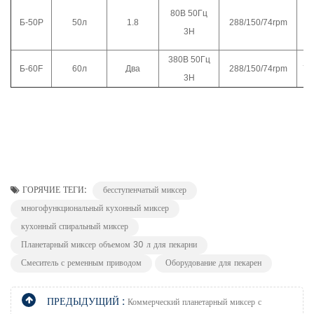
80В 50Гц
Б-50Р
50л
1.8
288/150/74rpm
68
3Н
380В 50Гц
Б-60F
60л
Два
288/150/74rpm
72
3Н
ГОРЯЧИЕ ТЕГИ:
бесступенчатый миксер
многофункциональный кухонный миксер
кухонный спиральный миксер
Планетарный миксер объемом 30 л для пекарни
Смеситель с ременным приводом
Оборудование для пекарен
ПРЕДЫДУЩИЙ :
Коммерческий планетарный миксер с