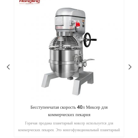
р
Бесступенчатая скорость 40л Миксер для
П
коммерческих пекарня
Горячая продажа планетарный миксер используется для
ый
коммерческих пекарен. Это многофункциональный планетарный
тр
к
миксер для масла, яичный крем, торт, мука смешивание и так