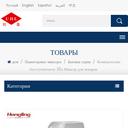
Русский
English
Español
العربية
中文
ТОВАРЫ
дом
/
Планетарные миксеры
/
Базовая серия
/
Коммерческие
бесступенчатое 30л Миксер для пекарни
Категории