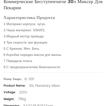
Коммерческие Бесступенчатое 30л Миксер Для
Пекарни
Характеристика Продукта
1.Материал корпуса: чугун.
2.Чаша материал: SS#201.
3.Медный мотор привода.
4.Три скорости три функции
5.С Крюком, Мяч, Бить.
6.Коробка передач масла для ванны.
7.Передача пояса.
8.С предохранителем безопасности
B-30F
Номер Товара.:
30L Planetary Mixer
Product Name:
220V
Voltage:
78kg
Weight:
54.5*48.8*92.5cm
Dimension: