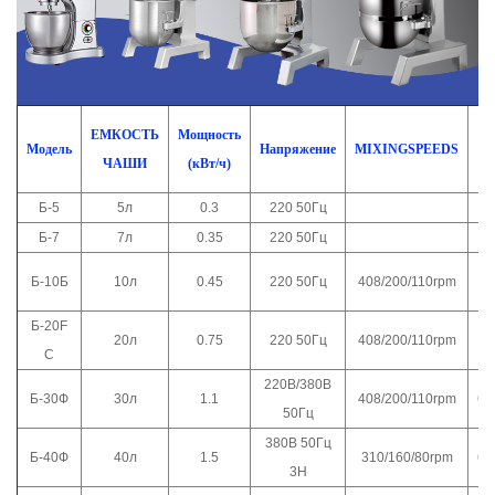
ЕМКОСТЬ
Мощность
Модель
Напряжение
MIXINGSPEEDS
ЧАШИ
(кВт/ч)
Б-5
5л
0.3
220 50Гц
3
Б-7
7л
0.35
220 50Гц
4
Б-10Б
10л
0.45
220 50Гц
408/200/110rpm
4
Б-20F
20л
0.75
220 50Гц
408/200/110rpm
5
С
220В/380В
Б-30Ф
30л
1.1
408/200/110rpm
61
50Гц
380В 50Гц
Б-40Ф
40л
1.5
310/160/80rpm
63
3Н