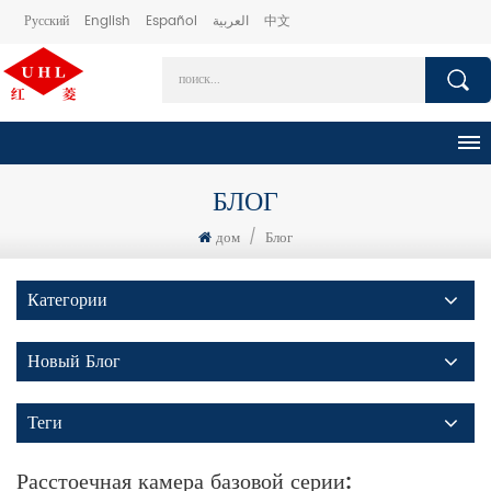
Русский
English
Español
العربية
中文
БЛОГ
дом
/
Блог
Категории
Новый Блог
Теги
Расстоечная камера базовой серии: