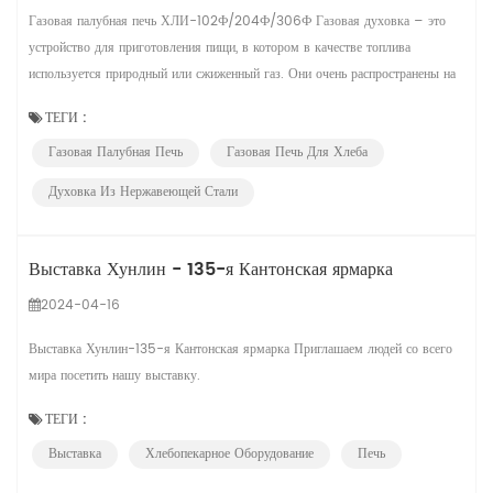
Газовая палубная печь ХЛИ-102Ф/204Ф/306Ф Газовая духовка – это
устройство для приготовления пищи, в котором в качестве топлива
используется природный или сжиженный газ. Они очень распространены на
кухнях и предлагают эффективный, гибкий и точный способ приготовления
ТЕГИ :
пищи. Таким образом, HLY-102F/204F/306F — это продукт, который
Газовая Палубная Печь
Газовая Печь Для Хлеба
стоит рекомендовать. Это особенности: 1. Гарантия на трубы для сжигани...
Духовка Из Нержавеющей Стали
Выставка Хунлин - 135-я Кантонская ярмарка
2024-04-16
Выставка Хунлин-135-я Кантонская ярмарка Приглашаем людей со всего
мира посетить нашу выставку.
ТЕГИ :
Выставка
Хлебопекарное Оборудование
Печь