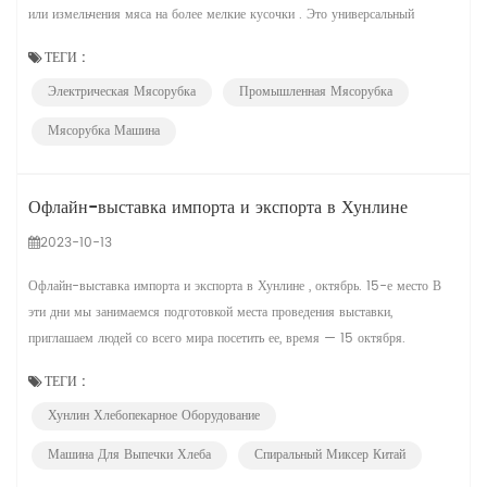
или измельчения мяса на более мелкие кусочки . Это универсальный
инструмент, который обычно используется дома, в мясных магазинах и
ТЕГИ :
ресторанах для обработки различных видов мяса, таких как говядина,
Электрическая Мясорубка
Промышленная Мясорубка
свинина, курица. Мясорубки выпускаются как в ручном, так и в элект...
Мясорубка Машина
Офлайн-выставка импорта и экспорта в Хунлине
2023-10-13
Офлайн-выставка импорта и экспорта в Хунлине , октябрь. 15-е место В
эти дни мы занимаемся подготовкой места проведения выставки,
приглашаем людей со всего мира посетить ее, время — 15 октября.
ТЕГИ :
Хунлин Хлебопекарное Оборудование
Машина Для Выпечки Хлеба
Спиральный Миксер Китай