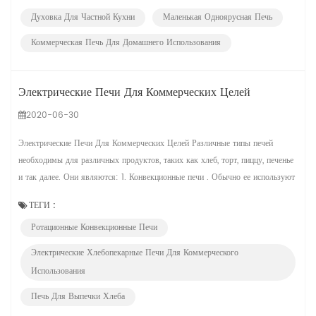
Поэтому, как мы должны выбрать подходящий малый коммерческий
Духовка Для Частной Кухни
Маленькая Одноярусная Печь
духовка ？ С точки зрения объема и размера, напряжения и мощности...
Коммерческая Печь Для Домашнего Использования
Электрические Печи Для Коммерческих Целей
2020-06-30
Электрические Печи Для Коммерческих Целей Различные типы печей
необходимы для различных продуктов, таких как хлеб, торт, пиццу, печенье
и так далее. Они являются: 1. Конвекционные печи . Обычно ее используют
для выпечки буханок хлеба, десерты , печенье, торты и другие продукты,
ТЕГИ :
которые требуют равномерного цвета . Эти печи функция с фанатиками
Ротационные Конвекционные Печи
внутри, которые плавают в тепло для равномерного выпек...
Электрические Хлебопекарные Печи Для Коммерческого
Использования
Печь Для Выпечки Хлеба