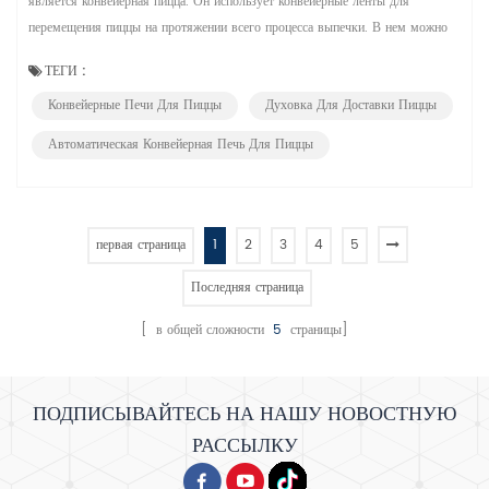
является конвейерная пицца. Он использует конвейерные ленты для
перемещения пиццы на протяжении всего процесса выпечки. В нем можно
готовить различные блюда, но он идеально подходит для выпечки пиццы
ТЕГИ :
благодаря способности равномерно распределять тепло по всей камере и
Конвейерные Печи Для Пиццы
Духовка Для Доставки Пиццы
обеспечивать постоянную температуру. Конвейерные печи для пиццы им...
Автоматическая Конвейерная Печь Для Пиццы
первая страница
1
2
3
4
5
Последняя страница
[ в общей сложности
5
страницы]
ПОДПИСЫВАЙТЕСЬ НА НАШУ НОВОСТНУЮ
РАССЫЛКУ