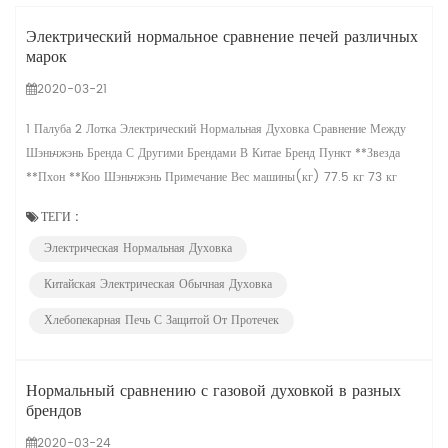
Электрический нормальное сравнение печей различных
марок
2020-03-21
1 Палуба 2 Лотка Электрический Нормальная Духовка Сравнение Между
Шэньчжэнь Бренда С Другими Брендами В Китае Бренд Пункт **Звезда
**Пхон **Коо Шэньчжэнь Примечание Вес машины(кг) 77.5 кг 73 кг
72.5 кг 85 кг Размер машины (мм) 1220*780*530 1220*820*580
ТЕГИ :
1220*800*580 1260*815*578 Размер камеры (mm) 870*670*215
Электрическая Нормальная Духовка
860*655*220 870*650*230 870*670*200 Стойка С. Толщина (мм)
0.6 Т 0.6 Т 0.6 Т 0.8 Т Боковая...
Китайская Электрическая Обычная Духовка
Хлебопекарная Печь С Защитой От Протечек
Нормальный сравнению с газовой духовкой в разных
брендов
2020-03-24