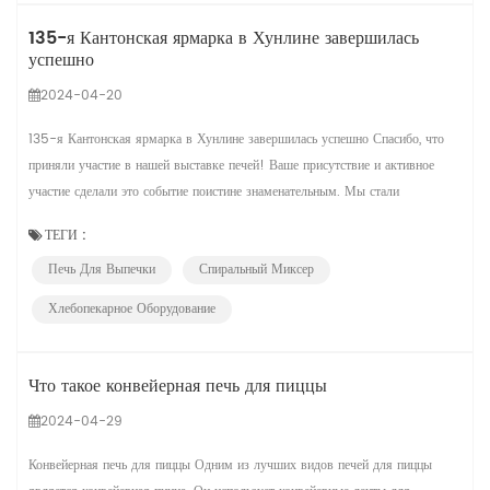
135-я Кантонская ярмарка в Хунлине завершилась
успешно
2024-04-20
135-я Кантонская ярмарка в Хунлине завершилась успешно Спасибо, что
приняли участие в нашей выставке печей! Ваше присутствие и активное
участие сделали это событие поистине знаменательным. Мы стали
свидетелями невероятных инноваций и вместе изучили последние
ТЕГИ :
достижения в области духовых технологий. Вот несколько фотографий с
Печь Для Выпечки
Спиральный Миксер
нашего выставочного сайта. Продолжайте приветствовать всех желающих
посет...
Хлебопекарное Оборудование
Что такое конвейерная печь для пиццы
2024-04-29
Конвейерная печь для пиццы Одним из лучших видов печей для пиццы