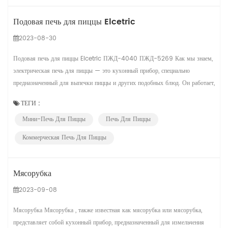
Подовая печь для пиццы Elcetric
2023-08-30
Подовая печь для пиццы Elcetric ПЖД-4040 ПЖД-5269 Как мы знаем,
электрическая печь для пиццы — это кухонный прибор, специально
предназначенный для выпечки пиццы и других подобных блюд. Он работает,
используя электричество в качестве источника питания, обеспечивая
ТЕГИ :
удобство и точный контроль температуры для достижения оптимальных
Мини-Печь Для Пиццы
Печь Для Пиццы
результатов приготовления. Наши модели PZD-4040-01 , PZD-4040-02
и PZD...
Коммерческая Печь Для Пиццы
Мясорубка
2023-09-08
Мясорубка Мясорубка , также известная как мясорубка или мясорубка,
представляет собой кухонный прибор, предназначенный для измельчения