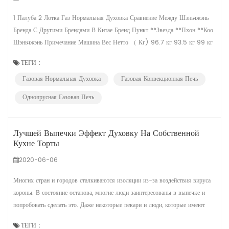
1 Палуба 2 Лотка Газ Нормальная Духовка Сравнение Между Шэньчжэнь
Бренда С Другими Брендами В Китае Бренд Пункт **Звезда **Пхон **Коо
Шэньчжэнь Примечание Машина Вес Нетто （ Кг) 96.7 кг 93.5 кг 99 кг
108 кг Вес нетто печи. Данных гарантировать точность Размер Машины
ТЕГИ :
1330*890*650 1330*890*650 1340*890*680 1330*820*660 Размер
Газовая Нормальная Духовка
Газовая Конвекционная Печь
камеры (mm) 780*670*200 860*660*190 895*670*210
780*670*180 （ +20 ） Стойка...
Одноярусная Газовая Печь
Лучшей Выпечки Эффект Духовку На Собственной
Кухне Торты
2020-06-06
Многих стран и городов сталкиваются изоляции из-за воздействия вируса
короны. В состояние останова, многие люди заинтересованы в выпечке и
попробовать сделать это. Даже некоторые пекари и люди, которые имеют
сильную заинтересованность в выпечке, начали собственными кухнями.
ТЕГИ :